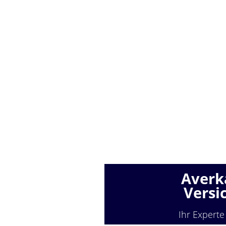
Averk
Versi
Ihr Experte